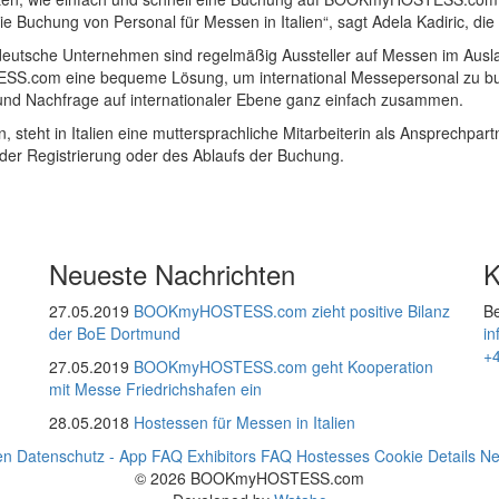
e Buchung von Personal für Messen in Italien“, sagt Adela Kadiric, die
nal: deutsche Unternehmen sind regelmäßig Aussteller auf Messen im A
S.com eine bequeme Lösung, um international Messepersonal zu buchen
und Nachfrage auf internationaler Ebene ganz einfach zusammen.
 steht in Italien eine muttersprachliche Mitarbeiterin als Ansprechpart
der Registrierung oder des Ablaufs der Buchung.
Neueste Nachrichten
K
27.05.2019
BOOKmyHOSTESS.com zieht positive Bilanz
Be
der BoE Dortmund
i
+
27.05.2019
BOOKmyHOSTESS.com geht Kooperation
mit Messe Friedrichshafen ein
28.05.2018
Hostessen für Messen in Italien
en
Datenschutz - App
FAQ Exhibitors
FAQ Hostesses
Cookie Details
Ne
© 2026 BOOKmyHOSTESS.com