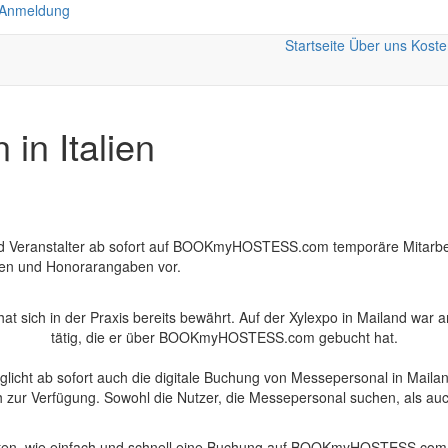
 Anmeldung
Startseite
Über uns
Koste
in Italien
und Veranstalter ab sofort auf BOOKmyHOSTESS.com temporäre Mitarbei
ungen und Honorarangaben vor.
hat sich in der Praxis bereits bewährt. Auf der Xylexpo in Mailand wa
tätig, die er über BOOKmyHOSTESS.com gebucht hat.
ht ab sofort auch die digitale Buchung von Messepersonal in Mailand
isch zur Verfügung. Sowohl die Nutzer, die Messepersonal suchen, als a
halten, wie einfach und schnell eine Buchung auf BOOKmyHOSTESS.com ist