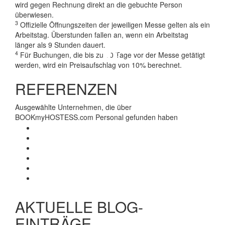
wird gegen Rechnung direkt an die gebuchte Person
überwiesen.
3
Offizielle Öffnungszeiten der jeweiligen Messe gelten als ein
Strongly recommended & All the Best for a
Arbeitstag. Überstunden fallen an, wenn ein Arbeitstag
very Bright Future
länger als 9 Stunden dauert.
Lav Anand, Manager at R.V.Instruments Pvt Ltd
4
Für Buchungen, die bis zu 10 Tage vor der Messe getätigt
werden, wird ein Preisaufschlag von 10% berechnet.
REFERENZEN
Ausgewählte Unternehmen, die über
BOOKmyHOSTESS.com Personal gefunden haben
AKTUELLE BLOG-
EINTRÄGE