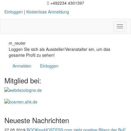
+492234 4301397
Einloggen
|
Kostenlose Anmeldung
Toggl
naviga
m_reuter
Loggen Sie sich als Aussteller/Veranstalter ein, um das
gesamte Profil zu sehen!
Anmelden
Einloggen
Mitglied bei:
Neueste Nachrichten
27.05.2019
BOOKmyHOSTESS.com zieht positive Bilanz der BoE