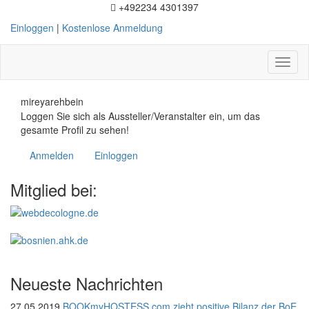
+492234 4301397
Einloggen
|
Kostenlose Anmeldung
Toggl
naviga
mireyarehbein
Loggen Sie sich als Aussteller/Veranstalter ein, um das
gesamte Profil zu sehen!
Anmelden
Einloggen
Mitglied bei:
Neueste Nachrichten
27.05.2019
BOOKmyHOSTESS.com zieht positive Bilanz der BoE