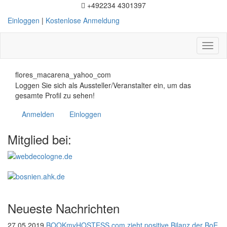
+492234 4301397
Einloggen
|
Kostenlose Anmeldung
Toggl
naviga
flores_macarena_yahoo_com
Loggen Sie sich als Aussteller/Veranstalter ein, um das
gesamte Profil zu sehen!
Anmelden
Einloggen
Mitglied bei:
Neueste Nachrichten
27.05.2019
BOOKmyHOSTESS.com zieht positive Bilanz der BoE