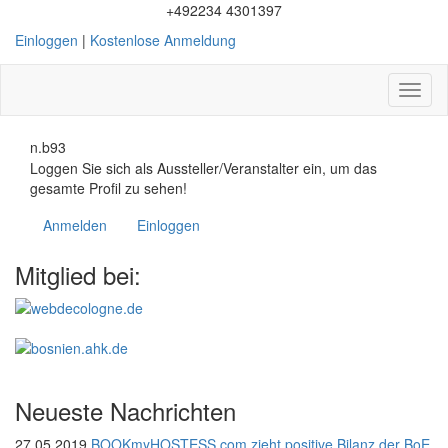
+492234 4301397
Einloggen
|
Kostenlose Anmeldung
Toggl
naviga
n.b93
Loggen Sie sich als Aussteller/Veranstalter ein, um das
gesamte Profil zu sehen!
Anmelden
Einloggen
Mitglied bei:
Neueste Nachrichten
27.05.2019
BOOKmyHOSTESS.com zieht positive Bilanz der BoE