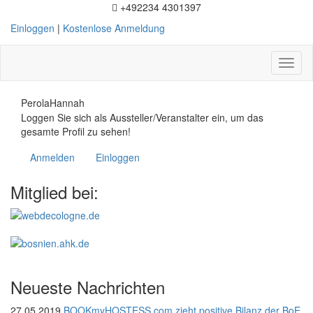
+492234 4301397
Einloggen
|
Kostenlose Anmeldung
Toggl
naviga
PerolaHannah
Loggen Sie sich als Aussteller/Veranstalter ein, um das
gesamte Profil zu sehen!
Anmelden
Einloggen
Mitglied bei:
Neueste Nachrichten
27.05.2019
BOOKmyHOSTESS.com zieht positive Bilanz der BoE