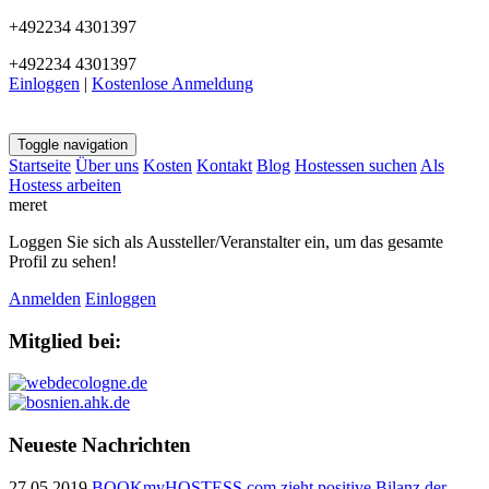
+492234 4301397
+492234 4301397
Einloggen
|
Kostenlose Anmeldung
Toggle navigation
Startseite
Über uns
Kosten
Kontakt
Blog
Hostessen suchen
Als
Hostess arbeiten
meret
Loggen Sie sich als Aussteller/Veranstalter ein, um das gesamte
Profil zu sehen!
Anmelden
Einloggen
Mitglied bei:
Neueste Nachrichten
27.05.2019
BOOKmyHOSTESS.com zieht positive Bilanz der