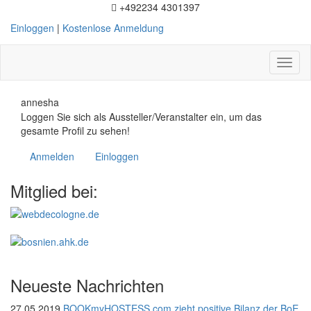
+492234 4301397
Einloggen
|
Kostenlose Anmeldung
Toggl
naviga
annesha
Loggen Sie sich als Aussteller/Veranstalter ein, um das
gesamte Profil zu sehen!
Anmelden
Einloggen
Mitglied bei:
Neueste Nachrichten
27.05.2019
BOOKmyHOSTESS.com zieht positive Bilanz der BoE