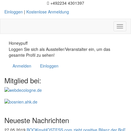
+492234 4301397
Einloggen
|
Kostenlose Anmeldung
Toggl
naviga
Honeypuff
Loggen Sie sich als Aussteller/Veranstalter ein, um das
gesamte Profil zu sehen!
Anmelden
Einloggen
Mitglied bei:
Neueste Nachrichten
27.05.2019
BOOKmyHOSTESS.com zieht positive Bilanz der BoE