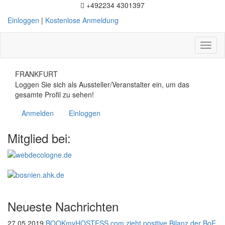
+492234 4301397
Einloggen
|
Kostenlose Anmeldung
Toggl
naviga
FRANKFURT
Loggen Sie sich als Aussteller/Veranstalter ein, um das
gesamte Profil zu sehen!
Anmelden
Einloggen
Mitglied bei:
Neueste Nachrichten
27.05.2019
BOOKmyHOSTESS.com zieht positive Bilanz der BoE