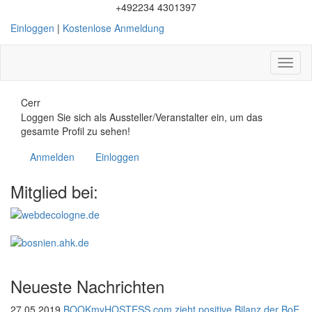
+492234 4301397
Einloggen
|
Kostenlose Anmeldung
Toggl
naviga
Cerr
Loggen Sie sich als Aussteller/Veranstalter ein, um das
gesamte Profil zu sehen!
Anmelden
Einloggen
Mitglied bei:
Neueste Nachrichten
27.05.2019
BOOKmyHOSTESS.com zieht positive Bilanz der BoE