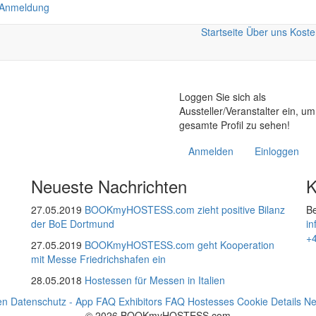
 Anmeldung
Startseite
Über uns
Koste
Loggen Sie sich als
Aussteller/Veranstalter ein, u
gesamte Profil zu sehen!
Anmelden
Einloggen
Neueste Nachrichten
K
27.05.2019
BOOKmyHOSTESS.com zieht positive Bilanz
Be
der BoE Dortmund
i
+
27.05.2019
BOOKmyHOSTESS.com geht Kooperation
mit Messe Friedrichshafen ein
28.05.2018
Hostessen für Messen in Italien
en
Datenschutz - App
FAQ Exhibitors
FAQ Hostesses
Cookie Details
Ne
© 2026 BOOKmyHOSTESS.com