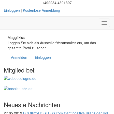
+492234 4301397
Einloggen
|
Kostenlose Anmeldung
Toggl
naviga
Maggi.klss
Loggen Sie sich als Aussteller/Veranstalter ein, um das
gesamte Profil zu sehen!
Anmelden
Einloggen
Mitglied bei:
Neueste Nachrichten
27.05.2019
BOOKmyHOSTESS.com zieht positive Bilanz der BoE