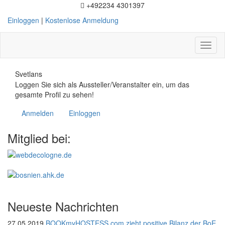
+492234 4301397
Einloggen
|
Kostenlose Anmeldung
Toggl
naviga
Svetlans
Loggen Sie sich als Aussteller/Veranstalter ein, um das
gesamte Profil zu sehen!
Anmelden
Einloggen
Mitglied bei:
Neueste Nachrichten
27.05.2019
BOOKmyHOSTESS.com zieht positive Bilanz der BoE