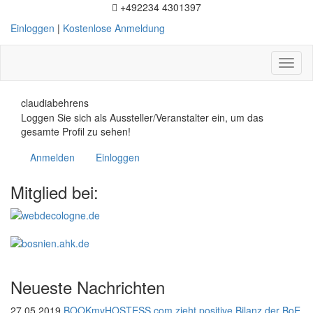
+492234 4301397
Einloggen
|
Kostenlose Anmeldung
Toggl
naviga
claudiabehrens
Loggen Sie sich als Aussteller/Veranstalter ein, um das
gesamte Profil zu sehen!
Anmelden
Einloggen
Mitglied bei:
Neueste Nachrichten
27.05.2019
BOOKmyHOSTESS.com zieht positive Bilanz der BoE