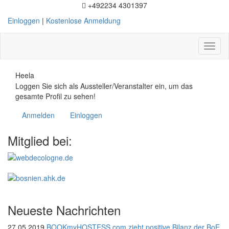
+492234 4301397
Einloggen
|
Kostenlose Anmeldung
Toggl
naviga
Heela
Loggen Sie sich als Aussteller/Veranstalter ein, um das
gesamte Profil zu sehen!
Anmelden
Einloggen
Mitglied bei:
Neueste Nachrichten
27.05.2019
BOOKmyHOSTESS.com zieht positive Bilanz der BoE