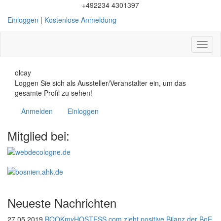
+492234 4301397
Einloggen
|
Kostenlose Anmeldung
Toggl
naviga
olcay
Loggen Sie sich als Aussteller/Veranstalter ein, um das
gesamte Profil zu sehen!
Anmelden
Einloggen
Mitglied bei:
Neueste Nachrichten
27.05.2019
BOOKmyHOSTESS.com zieht positive Bilanz der BoE