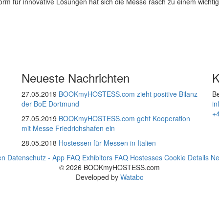
lattform für innovative Lösungen hat sich die Messe rasch zu einem wic
Neueste Nachrichten
K
27.05.2019
BOOKmyHOSTESS.com zieht positive Bilanz
Be
der BoE Dortmund
i
+
27.05.2019
BOOKmyHOSTESS.com geht Kooperation
mit Messe Friedrichshafen ein
28.05.2018
Hostessen für Messen in Italien
en
Datenschutz - App
FAQ Exhibitors
FAQ Hostesses
Cookie Details
Ne
© 2026 BOOKmyHOSTESS.com
Developed by
Watabo