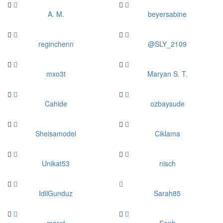
A. M.
beyersabine
reginchenn
@SLY_2109
mxo3t
Maryan S. T.
Cahide
ozbaysude
Sheisamodel
Ciklama
Unikat53
nisch
IdilGunduz
Sarah85