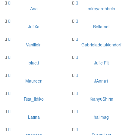
Ana
mireyarehbein
JuliXa
Bellamel
Vanillein
Gabrieladetukiendorf
blue.f
Julie Fit
Maureen
JAnna1
Rita_Ildiko
Kiany0Shirin
Latina
halimag