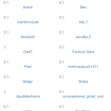
sharie
Beo
mariefrontzek
ella_f
Ilenia320
Janulka.Z
Cla97
Fantozzi Sara
Patri
mehrnazkouhi1371
lalejgz
Dorka
claudiabehrens
oruonyekamsi_gmail_com